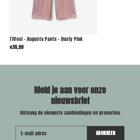
Tiffosi - Augusta Pants - Dusty Pink
€35,99
Meld je aan voor onze
nieuwsbrief
Ontvang de nieuwste aanbiedingen en promoties
ABONNEER