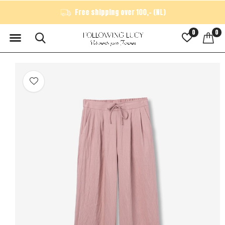
Free shipping over 100,- (NL)
0
0