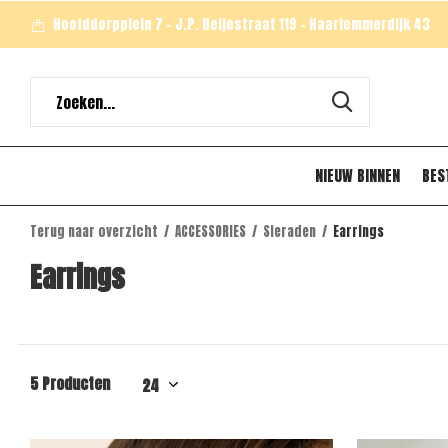
Hoofddorpplein 7 - J.P. Heijestraat 119 - Haarlemmerdijk 43
NIEUW BINNEN
BES
Terug naar overzicht
ACCESSORIES
Sieraden
Earrings
Earrings
5 Producten