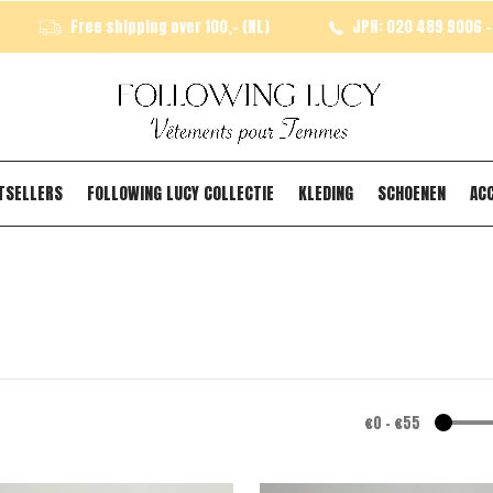
Free shipping over 100,- (NL)
JPH: 020 489 9006 - 
TSELLERS
FOLLOWING LUCY COLLECTIE
KLEDING
SCHOENEN
AC
€0
-
€55