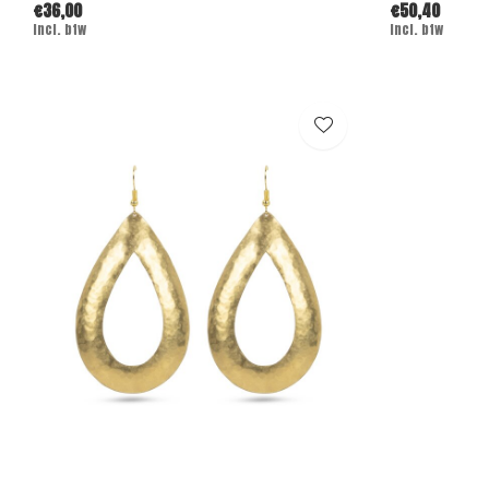
€36,00
€50,40
Incl. btw
Incl. btw