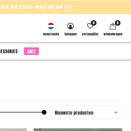
DIJK: 020 221 1211 - PLEIN: 020 354 7121
0
0
nederlands
inloggen
verlanglijst
winkelwagen
CESSORIES
SALE