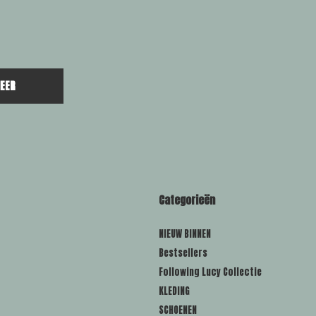
EER
Categorieën
NIEUW BINNEN
Bestsellers
Following Lucy Collectie
KLEDING
SCHOENEN