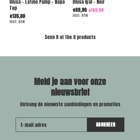
Unisa - Latino Pump - Napa
Unisa Iyal - Noir
Top
€69,90
€139,90
€135,00
Incl. btw
Incl. btw
Seen 8 of the 8 products
Meld je aan voor onze
nieuwsbrief
Ontvang de nieuwste aanbiedingen en promoties
ABONNEER