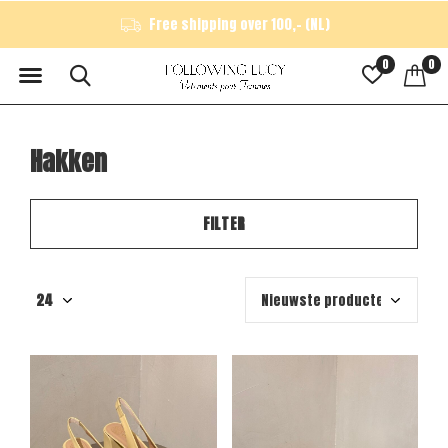
Free shipping over 100,- (NL)
0
0
Hakken
FILTER