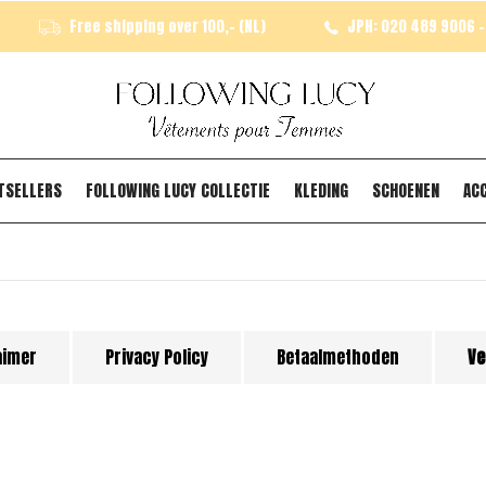
Free shipping over 100,- (NL)
JPH: 020 489 9006 - 
TSELLERS
FOLLOWING LUCY COLLECTIE
KLEDING
SCHOENEN
AC
aimer
Privacy Policy
Betaalmethoden
Ve