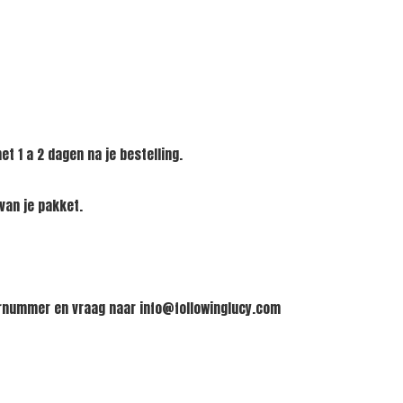
t 1 a 2 dagen na je bestelling.
 van je pakket.
dernummer en vraag naar
info@followinglucy.com