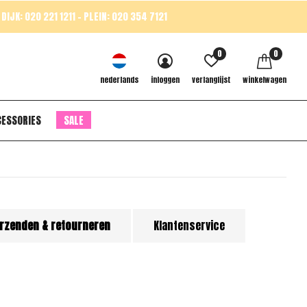
DIJK: 020 221 1211 - PLEIN: 020 354 7121
0
0
nederlands
inloggen
verlanglijst
winkelwagen
CESSORIES
SALE
rzenden & retourneren
Klantenservice