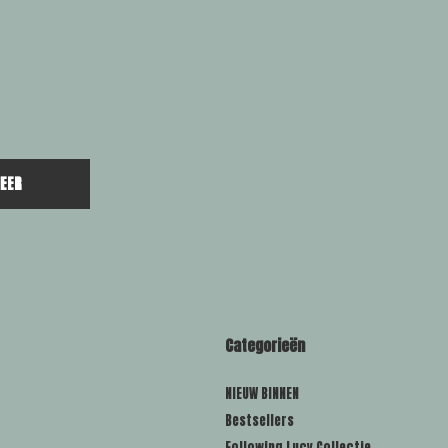
EER
Categorieën
NIEUW BINNEN
Bestsellers
Following Lucy Collectie