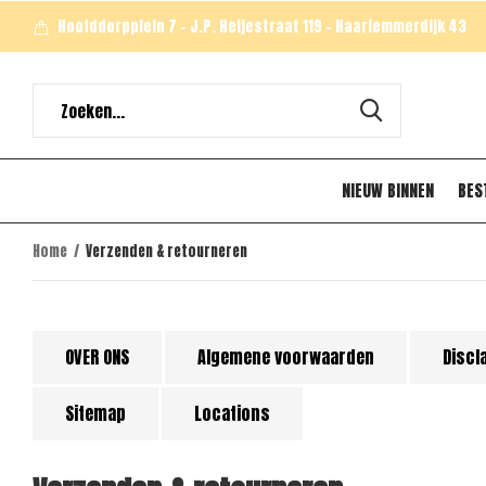
Hoofddorpplein 7 - J.P. Heijestraat 119 - Haarlemmerdijk 43
NIEUW BINNEN
BES
Home
Verzenden & retourneren
OVER ONS
Algemene voorwaarden
Discl
Sitemap
Locations