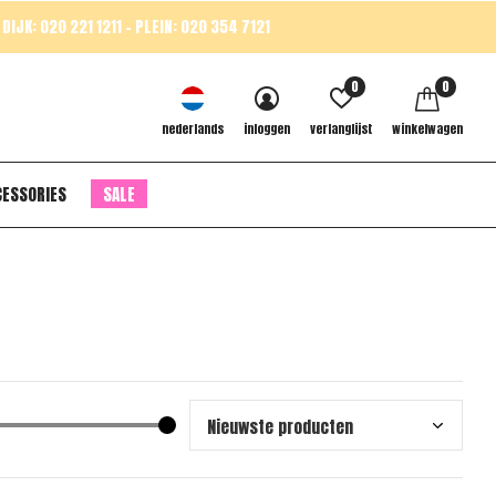
DIJK: 020 221 1211 - PLEIN: 020 354 7121
0
0
nederlands
inloggen
verlanglijst
winkelwagen
CESSORIES
SALE