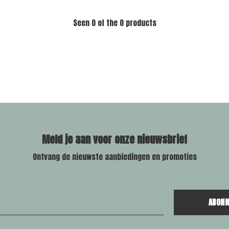
Seen 0 of the 0 products
Meld je aan voor onze nieuwsbrief
Ontvang de nieuwste aanbiedingen en promoties
ABONN