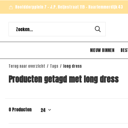
Hoofddorpplein 7 - J.P. Heijestraat 119 - Haarlemmerdijk 43
NIEUW BINNEN
BES
Terug naar overzicht
Tags
long dress
Producten getagd met long dress
0 Producten