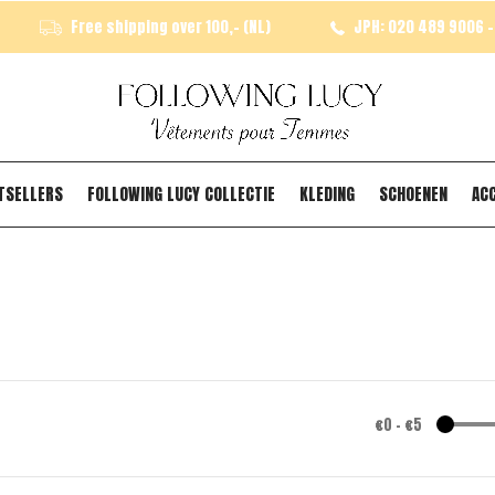
Free shipping over 100,- (NL)
JPH: 020 489 9006 - 
TSELLERS
FOLLOWING LUCY COLLECTIE
KLEDING
SCHOENEN
AC
€0
-
€5