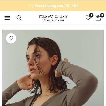
Free shipping over 100,- (NL)
0
0