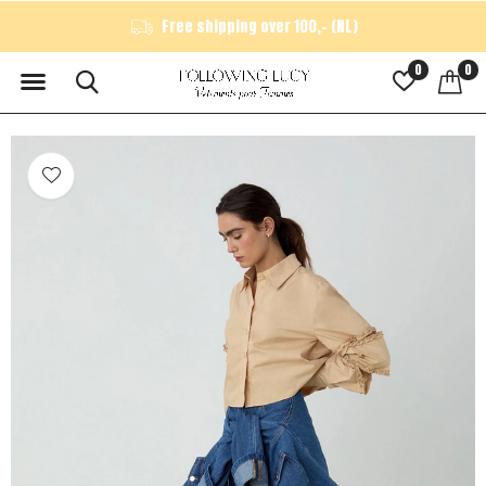
Free shipping over 100,- (NL)
0
0