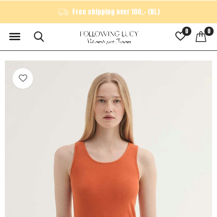
Free shipping over 100,- (NL)
0
0