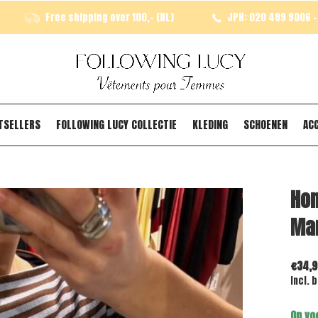
Free shipping over 100,- (NL)
JPH: 020 489 9006 - 
TSELLERS
FOLLOWING LUCY COLLECTIE
KLEDING
SCHOENEN
AC
Hon
Ma
€34,9
Incl. 
Op vo