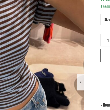
Besch
- Hon