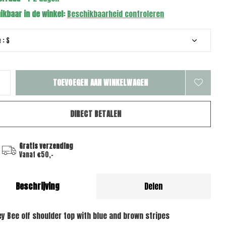
ikbaar in de winkel:
Beschikbaarheid controleren
TOEVOEGEN AAN WINKELWAGEN
DIRECT BETALEN
Gratis verzending
Vanaf €50,-
Beschrijving
Delen
ey Bee off shoulder top with blue and brown stripes