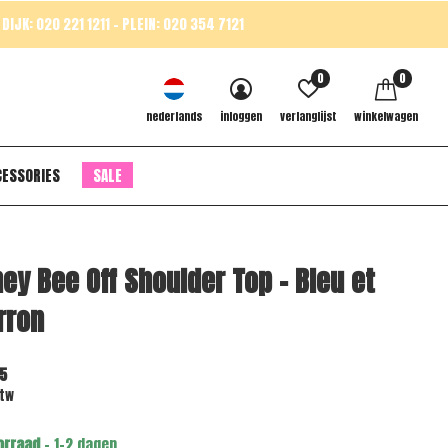
DIJK: 020 221 1211 - PLEIN: 020 354 7121
0
0
nederlands
inloggen
verlanglijst
winkelwagen
CESSORIES
SALE
ey Bee Off Shoulder Top - Bleu et
rron
5
btw
orraad
- 1-2 dagen