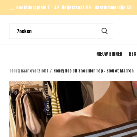
Hoofddorpplein 7 - J.P. Heijestraat 119 - Haarlemmerdijk 43
NIEUW BINNEN
BES
Terug naar overzicht
Honey Bee Off Shoulder Top - Bleu et Marron