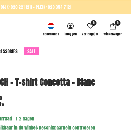
DIJK: 020 221 1211 - PLEIN: 020 354 7121
0
0
nederlands
inloggen
verlanglijst
winkelwagen
CESSORIES
SALE
CH - T-shirt Concetta - Blanc
0
btw
orraad
- 1-2 dagen
ikbaar in de winkel:
Beschikbaarheid controleren