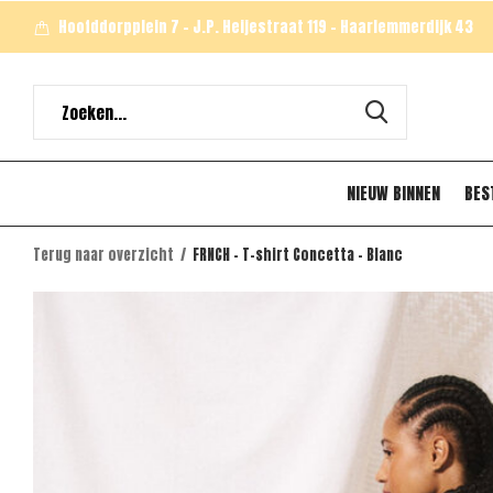
Hoofddorpplein 7 - J.P. Heijestraat 119 - Haarlemmerdijk 43
NIEUW BINNEN
BES
Terug naar overzicht
FRNCH - T-shirt Concetta - Blanc