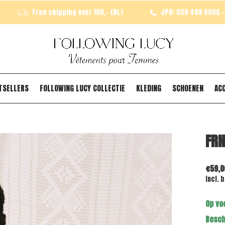
Free shipping over 100,- (NL)
JPH: 020 489 9006 - 
TSELLERS
FOLLOWING LUCY COLLECTIE
KLEDING
SCHOENEN
AC
FRN
€59,0
Incl. 
Op vo
Besch