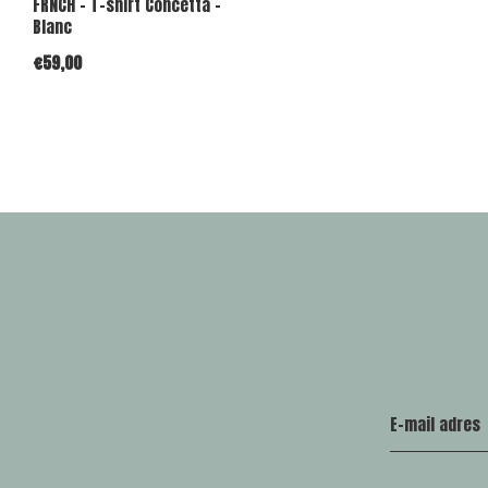
FRNCH - T-shirt Concetta -
Blanc
€59,00