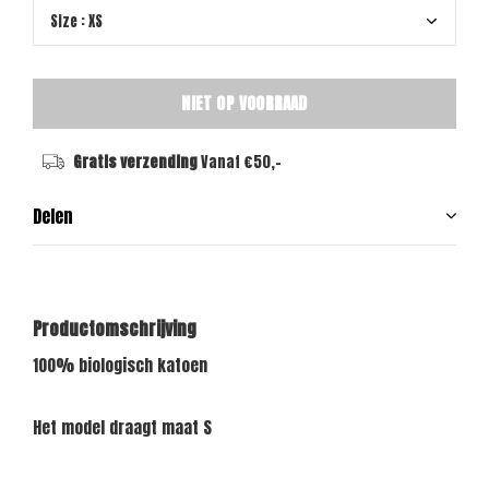
NIET OP VOORRAAD
Gratis verzending
Vanaf €50,-
Delen
Productomschrijving
100% biologisch katoen
Het model draagt ​​maat S