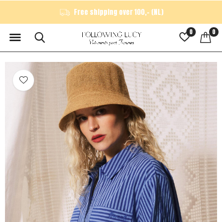
Free shipping over 100,- (NL)
0
0