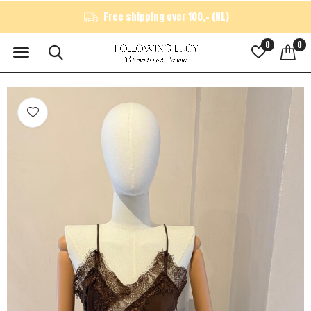
Free shipping over 100,- (NL)
0
0