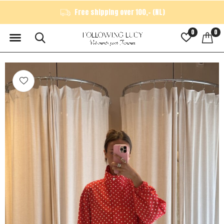
Free shipping over 100,- (NL)
0
0