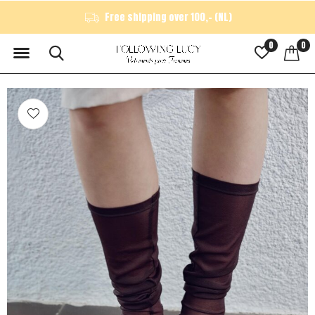
Free shipping over 100,- (NL)
0
0