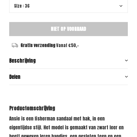
NIET OP VOORRAAD
Gratis verzending
Vanaf €50,-
Beschrijving
Delen
Productomschrijving
Ansie is een fisherman sandaal met hak, in een
eigentijdse stijl. Het model is gemaakt van zwart leer en
heeft geweven leren bandjes, een gesloten teen en een