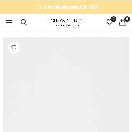
Free shipping over 100,- (NL)
0
0