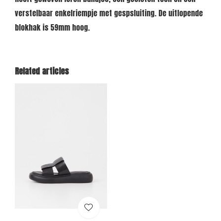
verstelbaar enkelriempje met gespsluiting. De uitlopende
blokhak is 59mm hoog.
Related articles