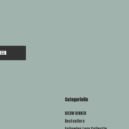
EER
Categorieën
NIEUW BINNEN
Bestsellers
Following Lucy Collectie