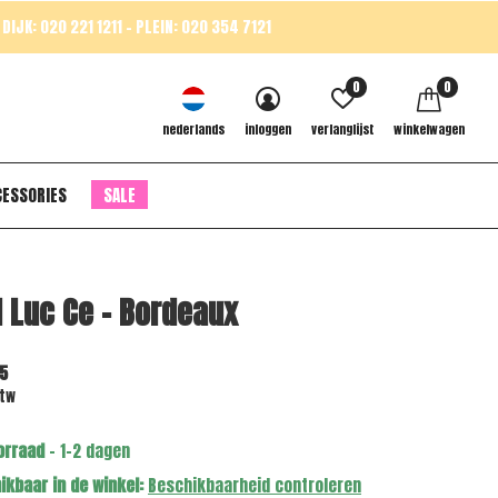
DIJK: 020 221 1211 - PLEIN: 020 354 7121
0
0
nederlands
inloggen
verlanglijst
winkelwagen
CESSORIES
SALE
l Luc Ce - Bordeaux
5
btw
orraad
- 1-2 dagen
ikbaar in de winkel:
Beschikbaarheid controleren