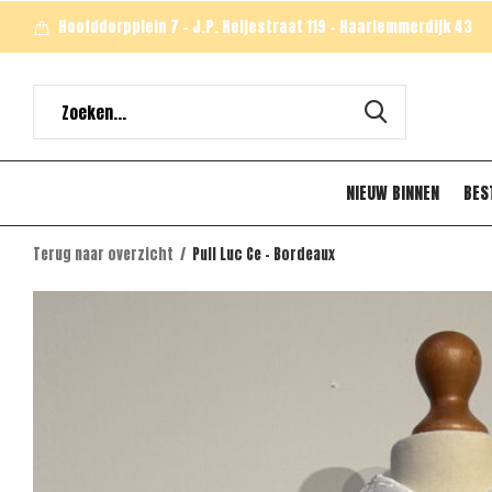
Hoofddorpplein 7 - J.P. Heijestraat 119 - Haarlemmerdijk 43
NIEUW BINNEN
BES
Terug naar overzicht
Pull Luc Ce - Bordeaux