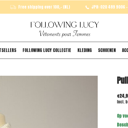
Free shipping over 100,- (NL)
JPH: 020 489 9006 - 
TSELLERS
FOLLOWING LUCY COLLECTIE
KLEDING
SCHOENEN
AC
Pul
€24,9
Incl. 
Op vo
Besch