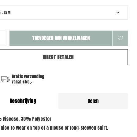
TOEVOEGEN AAN WINKELWAGEN
DIRECT BETALEN
Gratis verzending
Vanaf €50,-
Beschrijving
Delen
 Viscose, 30% Polyester
 nice to wear on top of a blouse or long-sleeved shirt.