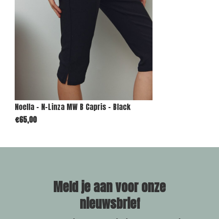
Noella - N-Linza MW B Capris - Black
€65,00
Meld je aan voor onze
nieuwsbrief