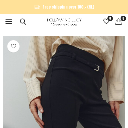
Free shipping over 100,- (NL)
0
0