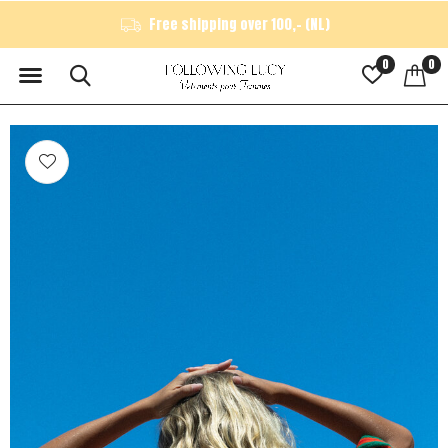
Free shipping over 100,- (NL)
0
0