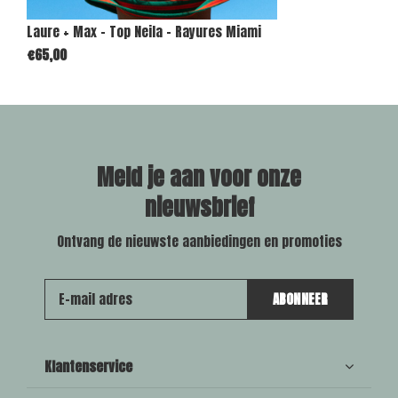
Laure + Max - Top Neila - Rayures Miami
€65,00
Meld je aan voor onze
nieuwsbrief
Ontvang de nieuwste aanbiedingen en promoties
ABONNEER
Klantenservice