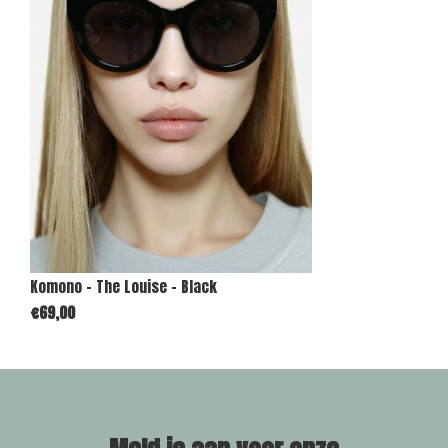
Komono - The Louise - Black
€69,00