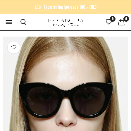
Free shipping over 100,- (NL)
0
0