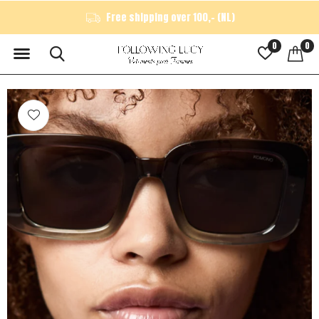
Free shipping over 100,- (NL)
0
0