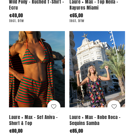
Wild Pony - Ruched T-Shirt -
Laure + Max - Top Neila -
Ecru
Rayures Miami
€40,00
€65,00
Incl. btw
Incl. btw
Laure + Max - Set Aniva -
Laure + Max - Robe Roca -
Short & Top
Sequins Samba
€80,00
€85,00