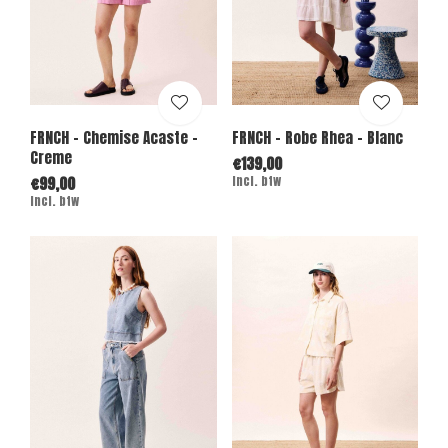
FRNCH - Chemise Acaste -
FRNCH - Robe Rhea - Blanc
Creme
€139,00
€99,00
Incl. btw
Incl. btw