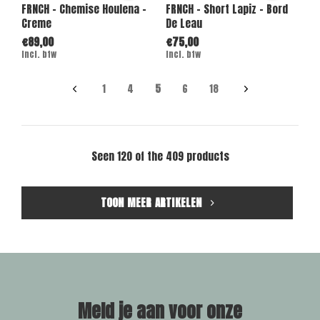
FRNCH - Chemise Houlena -
FRNCH - Short Lapiz - Bord
Creme
De Leau
€89,00
€75,00
Incl. btw
Incl. btw
1
4
5
6
18
Seen 120 of the 409 products
TOON MEER ARTIKELEN
Meld je aan voor onze