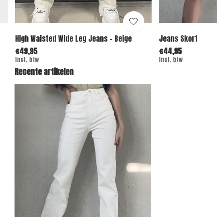
High Waisted Wide Leg Jeans - Beige
Jeans Skort
€49,95
€44,95
Incl. btw
Incl. btw
Recente artikelen