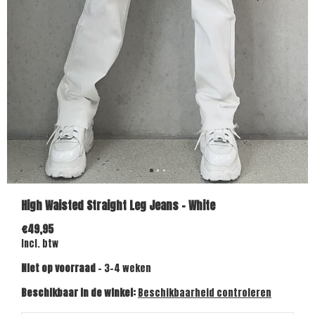
High Waisted Straight Leg Jeans - White
€49,95
Incl. btw
Niet op voorraad
- 3-4 weken
Beschikbaar in de winkel:
Beschikbaarheid controleren