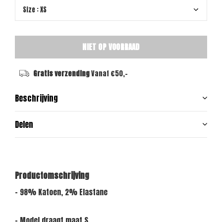
NIET OP VOORRAAD
Gratis verzending
Vanaf €50,-
Beschrijving
Delen
Productomschrijving
- 98% Katoen, 2% Elastane
- Model draagt maat S