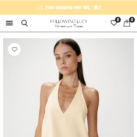
Free shipping over 100,- (NL)
0
0