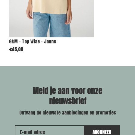
G&M - Top Wise - Jaune
€45,00
Meld je aan voor onze
nieuwsbrief
Ontvang de nieuwste aanbiedingen en promoties
ABONNEER