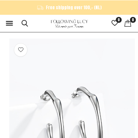
Free shipping over 100,- (NL)
0
0