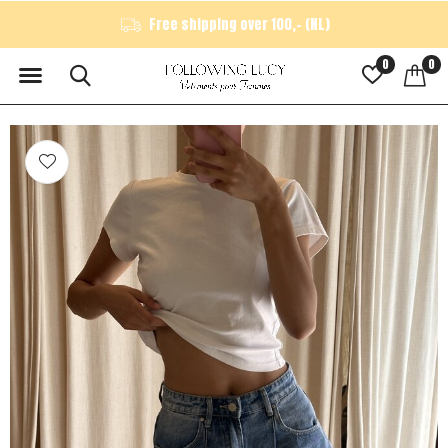
Free shipping over 100,- (NL)
0
0