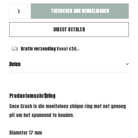
TOEVOEGEN AAN WINKELWAGEN
DIRECT BETALEN
Gratis verzending
Vanaf €50,-
Delen
Productomschrijving
Coco Crush is die moeiteloos chique ring met net genoeg
pit om het spannend te houden.
Diameter 17 mm