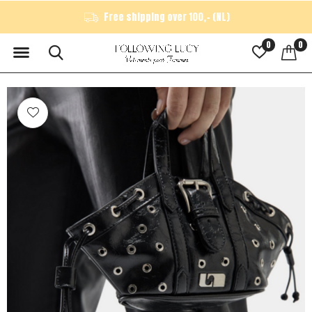
Free shipping over 100,- (NL)
0
0