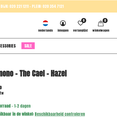
DIJK: 020 221 1211 - PLEIN: 020 354 7121
0
0
nederlands
inloggen
verlanglijst
winkelwagen
CESSORIES
SALE
ono - The Cael - Hazel
0
btw
orraad
- 1-2 dagen
ikbaar in de winkel:
Beschikbaarheid controleren