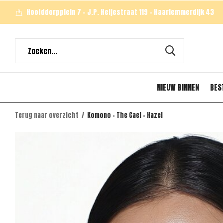
Hoofddorpplein 7 - J.P. Heijestraat 119 - Haarlemmerdijk 43
NIEUW BINNEN
BES
Terug naar overzicht
Komono - The Cael - Hazel