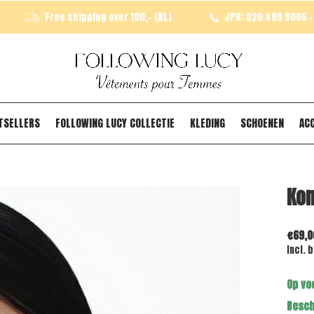
Free shipping over 100,- (NL)
JPH: 020 489 9006 - 
TSELLERS
FOLLOWING LUCY COLLECTIE
KLEDING
SCHOENEN
AC
Kom
€69,0
Incl. 
Op vo
Besch