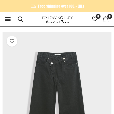
Free shipping over 100,- (NL)
0
0