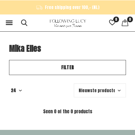
Free shipping over 100,- (NL)
0
0
Mika Elles
FILTER
Seen 0 of the 0 products