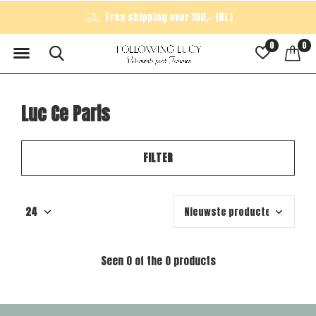
Free shipping over 100,- (NL)
0
0
Luc Ce Paris
FILTER
Seen 0 of the 0 products