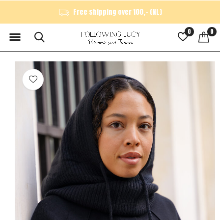
Free shipping over 100,- (NL)
0
0