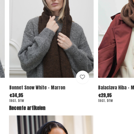
Bonnet Snow White - Marron
Balaclava Hiba - 
€34,95
€29,95
Incl. btw
Incl. btw
Recente artikelen